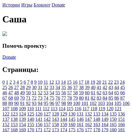
Истории
Игры
Блокнот
Donate
Саша
Помочь проекту:
Donate
Страницы:
0
1
2
3
4
5
6
7
8
9
10
11
12
13
14
15
16
17
18
19
20
21
22
23
24
25
26
27
28
29
30
31
32
33
34
35
36
37
38
39
40
41
42
43
44
45
46
47
48
49
50
51
52
53
54
55
56
57
58
59
60
61
62
63
64
65
66
67
68
69
70
71
72
73
74
75
76
77
78
79
80
81
82
83
84
85
86
87
88
89
90
91
92
93
94
95
96
97
98
99
100
101
102
103
104
105
106
107
108
109
110
111
112
113
114
115
116
117
118
119
120
121
122
123
124
125
126
127
128
129
130
131
132
133
134
135
136
137
138
139
140
141
142
143
144
145
146
147
148
149
150
151
152
153
154
155
156
157
158
159
160
161
162
163
164
165
166
167
168
169
170
171
172
173
174
175
176
177
178
179
180
181