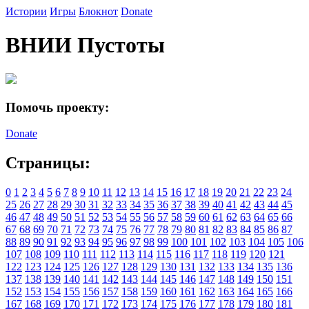
Истории
Игры
Блокнот
Donate
ВНИИ Пустоты
Помочь проекту:
Donate
Страницы:
0
1
2
3
4
5
6
7
8
9
10
11
12
13
14
15
16
17
18
19
20
21
22
23
24
25
26
27
28
29
30
31
32
33
34
35
36
37
38
39
40
41
42
43
44
45
46
47
48
49
50
51
52
53
54
55
56
57
58
59
60
61
62
63
64
65
66
67
68
69
70
71
72
73
74
75
76
77
78
79
80
81
82
83
84
85
86
87
88
89
90
91
92
93
94
95
96
97
98
99
100
101
102
103
104
105
106
107
108
109
110
111
112
113
114
115
116
117
118
119
120
121
122
123
124
125
126
127
128
129
130
131
132
133
134
135
136
137
138
139
140
141
142
143
144
145
146
147
148
149
150
151
152
153
154
155
156
157
158
159
160
161
162
163
164
165
166
167
168
169
170
171
172
173
174
175
176
177
178
179
180
181