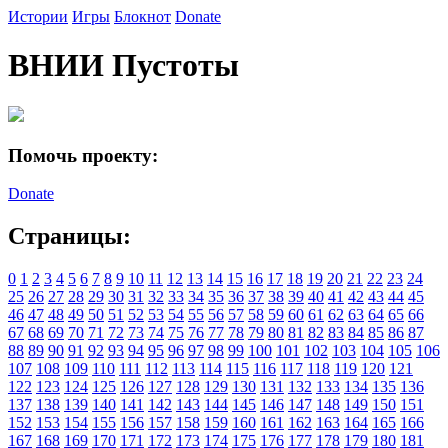
Истории
Игры
Блокнот
Donate
ВНИИ Пустоты
Помочь проекту:
Donate
Страницы:
0
1
2
3
4
5
6
7
8
9
10
11
12
13
14
15
16
17
18
19
20
21
22
23
24
25
26
27
28
29
30
31
32
33
34
35
36
37
38
39
40
41
42
43
44
45
46
47
48
49
50
51
52
53
54
55
56
57
58
59
60
61
62
63
64
65
66
67
68
69
70
71
72
73
74
75
76
77
78
79
80
81
82
83
84
85
86
87
88
89
90
91
92
93
94
95
96
97
98
99
100
101
102
103
104
105
106
107
108
109
110
111
112
113
114
115
116
117
118
119
120
121
122
123
124
125
126
127
128
129
130
131
132
133
134
135
136
137
138
139
140
141
142
143
144
145
146
147
148
149
150
151
152
153
154
155
156
157
158
159
160
161
162
163
164
165
166
167
168
169
170
171
172
173
174
175
176
177
178
179
180
181