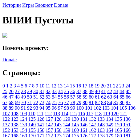
Истории
Игры
Блокнот
Donate
ВНИИ Пустоты
Помочь проекту:
Donate
Страницы:
0
1
2
3
4
5
6
7
8
9
10
11
12
13
14
15
16
17
18
19
20
21
22
23
24
25
26
27
28
29
30
31
32
33
34
35
36
37
38
39
40
41
42
43
44
45
46
47
48
49
50
51
52
53
54
55
56
57
58
59
60
61
62
63
64
65
66
67
68
69
70
71
72
73
74
75
76
77
78
79
80
81
82
83
84
85
86
87
88
89
90
91
92
93
94
95
96
97
98
99
100
101
102
103
104
105
106
107
108
109
110
111
112
113
114
115
116
117
118
119
120
121
122
123
124
125
126
127
128
129
130
131
132
133
134
135
136
137
138
139
140
141
142
143
144
145
146
147
148
149
150
151
152
153
154
155
156
157
158
159
160
161
162
163
164
165
166
167
168
169
170
171
172
173
174
175
176
177
178
179
180
181